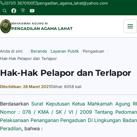
(0731) 3670100
pengadilan_agama_lahat@yahoo.com
MAHKAMAH AGUNG RI
PENGADILAN AGAMA LAHAT
Anda di sini:
Beranda
Layanan Publik
Pengaduan
Hak-Hak Pelapor dan Terlapor
Hak-Hak Pelapor dan Terlapor
Diterbitkan: 26 Maret 2021
Dilihat: 6058 kali
Rincian
Berdasarkan
Surat Keputusan Ketua Mahkamah Agung R
Nomor : 076 / KMA / SK / VI / 2009 Tentang Pedoman
Pelaksanaan Penanganan Pengaduan Di Lingkungan Badan
Peradilan
,
bahwa :