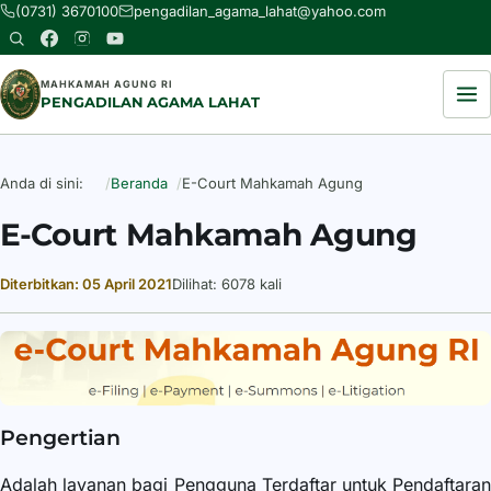
(0731) 3670100
pengadilan_agama_lahat@yahoo.com
MAHKAMAH AGUNG RI
PENGADILAN AGAMA LAHAT
Anda di sini:
Beranda
E-Court Mahkamah Agung
E-Court Mahkamah Agung
Diterbitkan: 05 April 2021
Dilihat: 6078 kali
Rincian
Pengertian
Adalah layanan bagi Pengguna Terdaftar untuk Pendaftaran